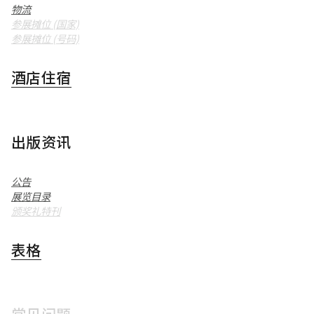
物流
参展摊位 (国家)
参展摊位 (号码)
酒店住宿
出版资讯
公告
展览目录
颁奖礼特刊
表格